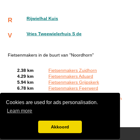
Rijwielhal Kuis
R
Vries Tweewielerhuis S de
V
Fietsenmakers in de buurt van "Noordhorn"
2.38 km
Fietsenmakers Zuidhorn
4.29 km
Fietsenmakers Aduard
5.94 km
Fietsenmakers Grijpskerk
6.78 km
Fietsenmakers Feerwerd
Bent of kent u een Fietsenmaker in Noordhorn?
Meld een
Cookies are used for ads personalisation.
bedrijf gratis aan
Learn more
Akkoord
Disclaimer